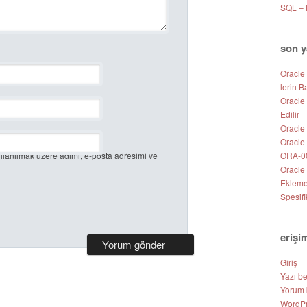
SQL –
son y
Oracle
lerin B
Oracle
Edilir
Oracle 
Oracle
llanılmak üzere adımı, e-posta adresimi ve
ORA-00
Oracle
Eklem
Spesifi
erişi
Giriş
Yazı b
Yorum 
WordPr