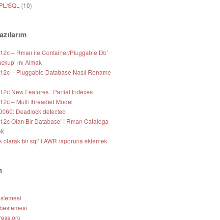
 PL/SQL
(10)
azılarım
 12c – Rman ile Container/Pluggable Db’
ackup’ ını Almak
 12c – Pluggable Database Nasıl Rename
12c New Features : Partial Indexes
 12c – Multi threaded Model
060: Deadlock detected
 12c Olan Bir Database’ i Rman Cataloga
ek
k olarak bir sql’ i AWR raporuna eklemek
m
eslemesi
beslemesi
ess.org