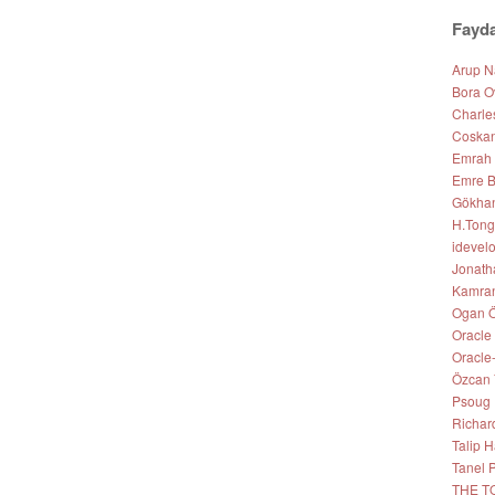
Fayda
Arup 
Bora O
Charle
Coskan
Emrah
Emre B
Gökhan 
H.Tong
idevel
Jonath
Kamran
Ogan Ö
Oracle
Oracle
Özcan 
Psoug
Richar
Talip
Tanel 
THE T