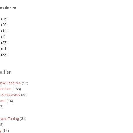
azılarım
6
(26)
5
(20)
4
(14)
3
(4)
2
(27)
1
(51)
0
(33)
oriler
New Features
(17)
tration
(168)
 & Recovery
(33)
ard
(14)
7)
mans Tuning
(31)
5)
y
(13)