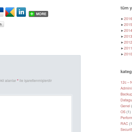
tüm y
►
201
►
201
►
201
►
201
►
201
►
201
►
201
kateg
kli alanlar
*
ile işaretlenmişlerdir
12c – 
Adminis
Backup
Datagu
Genel
(
OS
(1)
Perfor
RAC
(1
Securit