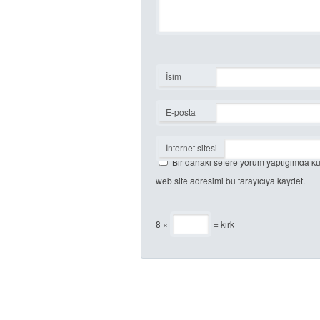
İsim
*
E-posta
*
İnternet sitesi
Bir dahaki sefere yorum yaptığımda ku
web site adresimi bu tarayıcıya kaydet.
8 ×
= kırk