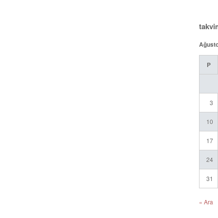
takvi
Ağust
P
3
10
17
24
31
« Ara