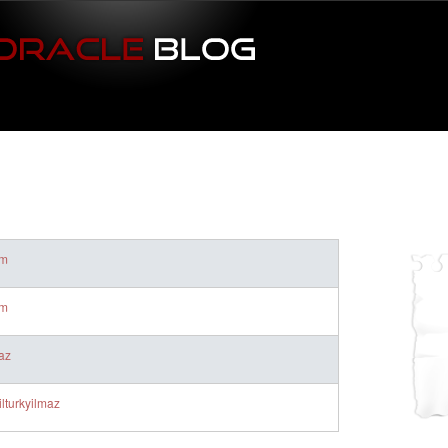
om
om
az
ilturkyilmaz