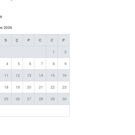
m
os 2026
S
Ç
P
C
C
P
1
2
4
5
6
7
8
9
11
12
13
14
15
16
18
19
20
21
22
23
25
26
27
28
29
30