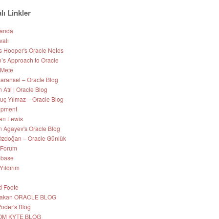
lı Linkler
Nanda
valı
s Hooper's Oracle Notes
’s Approach to Oracle
 Mete
aransel – Oracle Blog
Atıl | Oracle Blog
uç Yılmaz – Oracle Blog
opment
an Lewis
 Agayev's Oracle Blog
zdoğan – Oracle Günlük
 Forum
-base
Yıldırım
d Foote
 Hakan ORACLE BLOG
Poder's Blog
OM KYTE BLOG