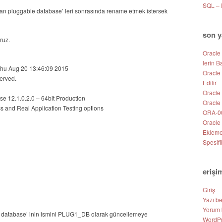
SQL –
lan pluggable database’ leri sonrasında rename etmek istersek
son y
ruz.
Oracle
lerin B
Thu Aug 20 13:46:09 2015
Oracle
served.
Edilir
Oracle 
e 12.1.0.2.0 – 64bit Production
Oracle
cs and Real Application Testing options
ORA-00
Oracle
Eklem
Spesifi
erişi
Giriş
Yazı b
Yorum 
database’ inin ismini PLUG1_DB olarak güncellemeye
WordPr