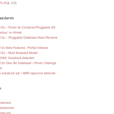
 PL/SQL
(10)
azılarım
 12c – Rman ile Container/Pluggable Db’
ackup’ ını Almak
 12c – Pluggable Database Nasıl Rename
12c New Features : Partial Indexes
 12c – Multi threaded Model
060: Deadlock detected
 12c Olan Bir Database’ i Rman Cataloga
ek
k olarak bir sql’ i AWR raporuna eklemek
m
eslemesi
beslemesi
ess.org