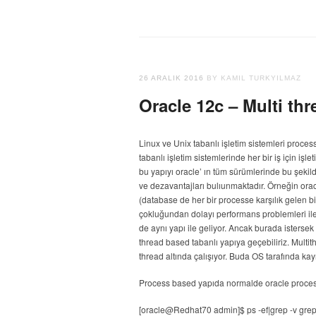
26 ARALIK 2016
BY KAMIL TURKYILMAZ
Oracle 12c – Multi th
Linux ve Unix tabanlı işletim sistemleri proces
tabanlı işletim sistemlerinde her bir iş için işl
bu yapıyı oracle’ ın tüm sürümlerinde bu şekild
ve dezavantajları bulıunmaktadır. Örneğin orac
(database de her bir processe karşılık gelen b
çokluğundan dolayı performans problemleri ile 
de aynı yapı ile geliyor. Ancak burada istersek
thread based tabanlı yapıya geçebiliriz. Multith
thread altında çalışıyor. Buda OS tarafında kay
Process based yapıda normalde oracle processl
[oracle@Redhat70 admin]$ ps -ef|grep -v grep|g