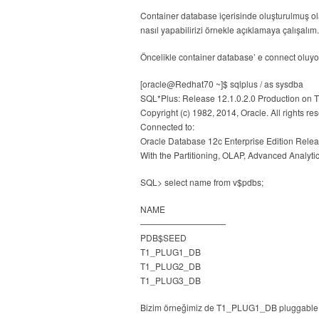
Container database içerisinde oluşturulmuş o
nasıl yapabilirizi örnekle açıklamaya çalışalım.
Öncelikle container database’ e connect oluyo
[oracle@Redhat70 ~]$ sqlplus / as sysdba
SQL*Plus: Release 12.1.0.2.0 Production on 
Copyright (c) 1982, 2014, Oracle. All rights re
Connected to:
Oracle Database 12c Enterprise Edition Releas
With the Partitioning, OLAP, Advanced Analyti
SQL> select name from v$pdbs;
NAME
——————————
PDB$SEED
T1_PLUG1_DB
T1_PLUG2_DB
T1_PLUG3_DB
Bizim örneğimiz de T1_PLUG1_DB pluggable 