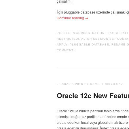
çalışalım ;
İlgili pluggable database üzerinde çalışmak içi
Continue reading
→
POSTED IN
ADMINISTRATION
TAGGED
ALT
/
RESTRICTED;
,
ALTER SESSION SET CONTA
APPLY
,
PLUGGABLE DATABASE
,
RENAME 
COMMENT
/
28 ARALIK 2016
BY KAMIL TURKYILMAZ
Oracle 12c New Featur
Oracle 12c ile birlikte partition tablolarda “ind
istemiş olduğumuz partitionlar üzerine create e
create ederken local veya global olmak üzere 2 
create edebilir durumdayız. İndex create ederk