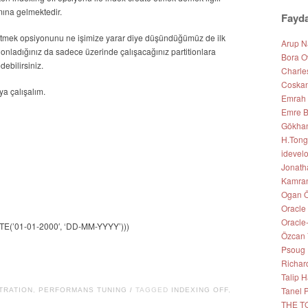
mına gelmektedir.
Fayda
 etmek opsiyonunu ne işimize yarar diye düşündüğümüz de ilk
Arup 
ionladığınız da sadece üzerinde çalışacağınız partitionlara
Bora O
ebilirsiniz.
Charle
Coskan
a çalışalım.
Emrah
Emre B
Gökhan 
H.Tong
idevel
Jonath
Kamran
Ogan Ö
Oracle
Oracle
(’01-01-2000′, ‘DD-MM-YYYY’)))
Özcan 
Psoug
Richar
Talip
Tanel 
TRATION
,
PERFORMANS TUNING
TAGGED
INDEXING OFF
,
/
THE T