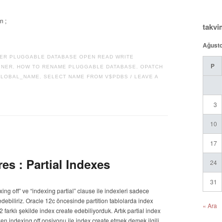
n ;
takvi
Ağust
ER PLUGGABLE DATABASE OPEN READ WRITE
P
INER
,
HOW TO RENAME PLUGGABLE DATABASE
,
OPATCH
GLOBAL_NAME
,
SELECT NAME FROM V$PDBS
LEAVE A
/
3
10
17
es : Partial Indexes
24
31
exing off” ve “indexing partial” clause ile indexleri sadece
debiliriz. Oracle 12c öncesinde partition tablolarda index
« Ara
farklı şekilde index create edebiliyorduk. Artık partial index
en indexing off opsiyonu ile index create etmek demek ilgili