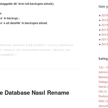
luggable db’ lerin full backupını almak);
tüm y
in
►
201
e’ in backupı ;
►
201
e’ e ait datafile’ in backupını almak
►
201
►
201
►
201
►
201
►
201
TRATION
,
BACKUP & RECOVERY
TAGGED
DATAFILE
/
P
,
ORACLE 12C CONTAINER BACKUP
,
ORACLE 12C
A COMMENT
/
kateg
12c – 
Adminis
Backup
Datagu
Genel
(
le Database Nasıl Rename
OS
(1)
Perfor
RAC
(1
Securit