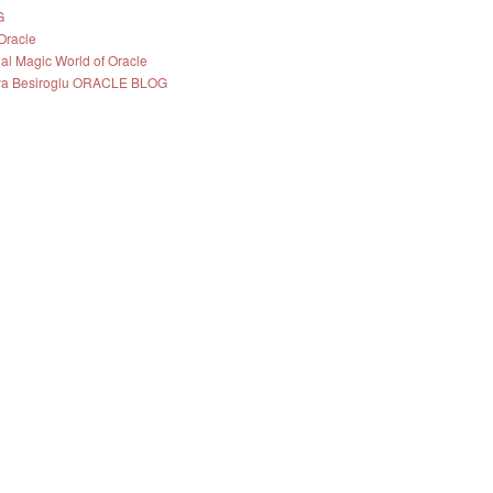
G
Oracle
nal Magic World of Oracle
ya Besiroglu ORACLE BLOG