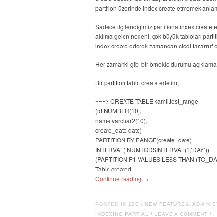
partition üzerinde index create etmemek anla
Sadece ilgilendiğimiz partitiona index create
aklıma gelen nedeni, çok büyük tabloları partit
index create ederek zamandan ciddi tasarruf ed
Her zamanki gibi bir örnekle durumu açıklamay
Bir partition tablo create edelim;
===> CREATE TABLE kamil.test_range
(id NUMBER(10),
name varchar2(10),
create_date date)
PARTITION BY RANGE(create_date)
INTERVAL( NUMTODSINTERVAL(1,’DAY’))
(PARTITION P1 VALUES LESS THAN (TO_DATE
Table created.
Continue reading
→
POSTED IN
12C - NEW FEATURES
,
ADMINIS
INDEXING PARTIAL
LEAVE A COMMENT
/
/