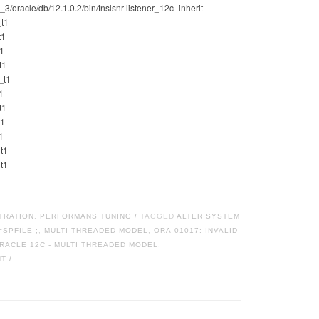
3/oracle/db/12.1.0.2/bin/tnslsnr listener_12c -inherit
_t1
t1
t1
t1
_t1
1
t1
t1
1
t1
t1
TRATION
,
PERFORMANS TUNING
TAGGED
ALTER SYSTEM
/
SPFILE ;
,
MULTI THREADED MODEL
,
ORA-01017: INVALID
RACLE 12C - MULTI THREADED MODEL
,
NT
/