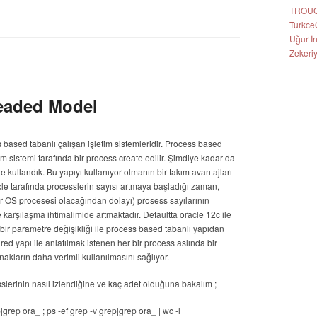
TROU
Turkce
Uğur İ
Zekeri
readed Model
s based tabanlı çalışan işletim sistemleridir. Process based
etim sistemi tarafında bir process create edilir. Şimdiye kadar da
e kullandık. Bu yapıyı kullanıyor olmanın bir takım avantajları
le tarafında processlerin sayısı artmaya başladığı zaman,
ir OS procesesi olacağından dolayı) prosess sayılarının
karşılaşma ihtimalimide artmaktadır. Defaultta oracle 12c ile
 bir parametre değişikliği ile process based tabanlı yapıdan
red yapı ile anlatılmak istenen her bir process aslında bir
nakların daha verimli kullanılmasını sağlıyor.
erinin nasıl izlendiğine ve kaç adet olduğuna bakalım ;
rep ora_ ; ps -ef|grep -v grep|grep ora_ | wc -l