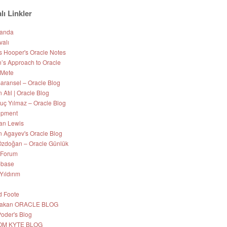
lı Linkler
Nanda
valı
s Hooper's Oracle Notes
’s Approach to Oracle
 Mete
aransel – Oracle Blog
Atıl | Oracle Blog
uç Yılmaz – Oracle Blog
opment
an Lewis
 Agayev's Oracle Blog
zdoğan – Oracle Günlük
 Forum
-base
Yıldırım
d Foote
 Hakan ORACLE BLOG
Poder's Blog
OM KYTE BLOG