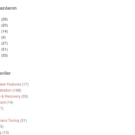
azılarım
6
(26)
5
(20)
4
(14)
3
(4)
2
(27)
1
(51)
0
(33)
oriler
New Features
(17)
tration
(168)
 & Recovery
(33)
ard
(14)
7)
mans Tuning
(31)
5)
y
(13)