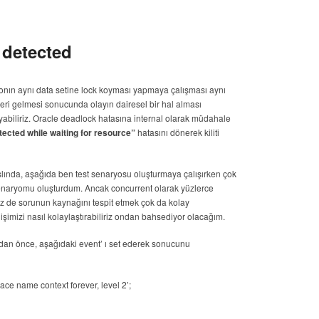
 detected
nın aynı data setine lock koyması yapmaya çalışması aynı
ri gelmesi sonucunda olayın dairesel bir hal alması
abiliriz. Oracle deadlock hatasına internal olarak müdahale
cted while waiting for resource”
hatasını dönerek kiliti
slında, aşağıda ben test senaryosu oluşturmaya çalışırken çok
 senaryomu oluşturdum. Ancak concurrent olarak yüzlerce
 de sorunun kaynağını tespit etmek çok da kolay
işimizi nasıl kolaylaştırabiliriz ondan bahsediyor olacağım.
dan önce, aşağıdaki event’ ı set ederek sonucunu
name context forever, level 2’;