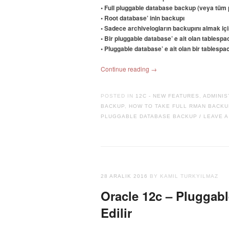
• Full pluggable database backup (veya tüm p
• Root database’ inin backupı
• Sadece archivelogların backupını almak iç
• Bir pluggable database’ e ait olan tablespac
• Pluggable database’ e ait olan bir tablespac
Continue reading
→
POSTED IN
12C - NEW FEATURES
,
ADMINIS
BACKUP
,
HOW TO TAKE FULL RMAN BACKU
PLUGGABLE DATABASE BACKUP
LEAVE 
/
28 ARALIK 2016
BY KAMIL TURKYILMAZ
Oracle 12c – Pluggab
Edilir