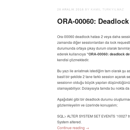
26 ARALIK 2016
BY KAMIL TURKYILMAZ
ORA-00060: Deadlock
Ora-00060 deadlock hatası 2 veya daha sessio
zamanda diğer sessionlardan da lock requestle
durumunda ortaya çıkay durum olarak tanımlay
ederek kullanıcıya
“ORA-00060: deadlock dete
kendisi çözmektedir.
Bu yazı ile anlatmak istediğim tam olarak şu a
basit bir şekilde 2 tane farklı session açarak
sessionın olduğu büyük yapıları düşündüğünüz
olamayabiliyor. Dolayısıyla tamda bu nokta da 
Aşağıdaki gibi bir deadlock durumu oluşturma
gözlemleyelim ve üzerinde konuşalım;
SQL> ALTER SYSTEM SET EVENTS ‘10027 trace 
System altered.
Continue reading
→