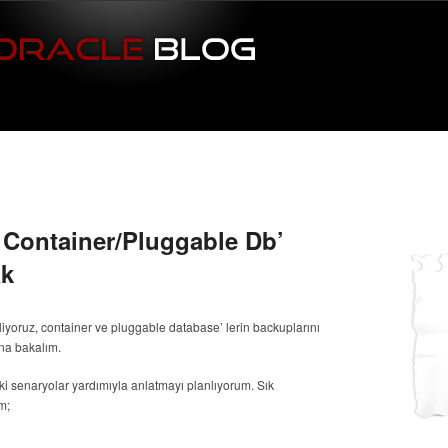
 Container/Pluggable Db’
ak
iyoruz, container ve pluggable database’ lerin backuplarını
ona bakalım.
ki senaryolar yardımıyla anlatmayı planlıyorum. Sık
m;