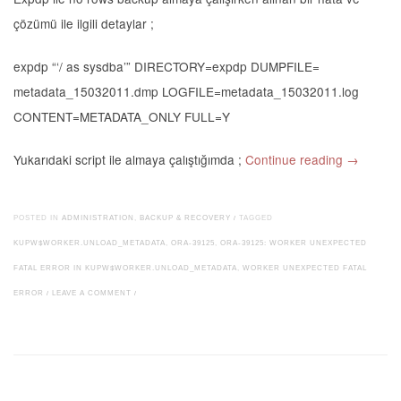
çözümü ile ilgili detaylar ;
expdp “‘/ as sysdba’” DIRECTORY=expdp DUMPFILE=
metadata_15032011.dmp LOGFILE=metadata_15032011.log
CONTENT=METADATA_ONLY FULL=Y
Yukarıdaki script ile almaya çalıştığımda ;
Continue reading
→
POSTED IN
ADMINISTRATION
,
BACKUP & RECOVERY
/
TAGGED
KUPW$WORKER.UNLOAD_METADATA
,
ORA-39125
,
ORA-39125: WORKER UNEXPECTED
FATAL ERROR IN KUPW$WORKER.UNLOAD_METADATA
,
WORKER UNEXPECTED FATAL
ERROR
/
LEAVE A COMMENT
/
Post navigation