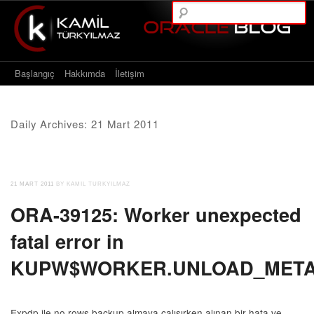
A
Main menu
Skip to content
Başlangıç
Hakkımda
İletişim
Daily Archives:
21 Mart 2011
21 MART 2011
BY KAMIL TURKYILMAZ
ORA-39125: Worker unexpected
fatal error in
KUPW$WORKER.UNLOAD_MET
Expdp ile no rows backup almaya çalışırken alınan bir hata ve