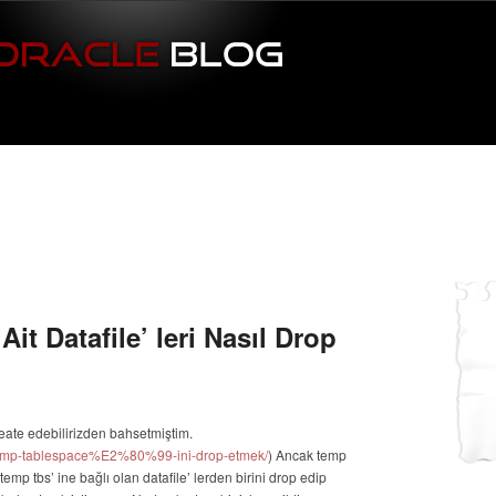
it Datafile’ leri Nasıl Drop
eate edebilirizden bahsetmiştim.
/temp-tablespace%E2%80%99-ini-drop-etmek/
) Ancak temp
mp tbs’ ine bağlı olan datafile’ lerden birini drop edip