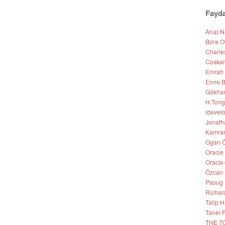
Fayda
Arup 
Bora O
Charle
Coskan
Emrah
Emre B
Gökhan 
H.Tong
idevel
Jonath
Kamran
Ogan Ö
Oracle
Oracle
Özcan 
Psoug
Richar
Talip
Tanel 
THE T