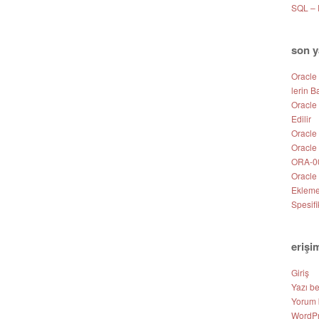
SQL –
son y
Oracle
lerin B
Oracle
Edilir
Oracle 
Oracle
ORA-00
Oracle
Eklem
Spesifi
erişi
Giriş
Yazı b
Yorum 
WordPr