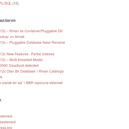
 PL/SQL
(10)
azılarım
 12c – Rman ile Container/Pluggable Db’
ackup’ ını Almak
 12c – Pluggable Database Nasıl Rename
12c New Features : Partial Indexes
 12c – Multi threaded Model
060: Deadlock detected
 12c Olan Bir Database’ i Rman Cataloga
ek
k olarak bir sql’ i AWR raporuna eklemek
m
eslemesi
beslemesi
ess.org