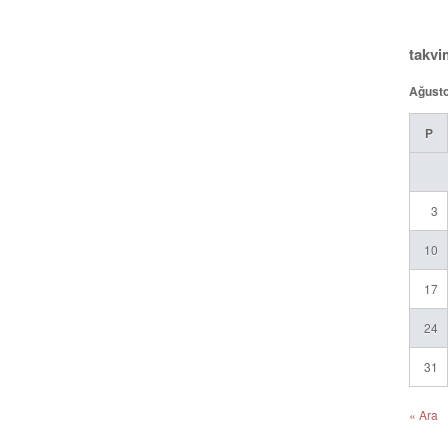
takvi
Ağust
P
3
10
17
24
31
« Ara