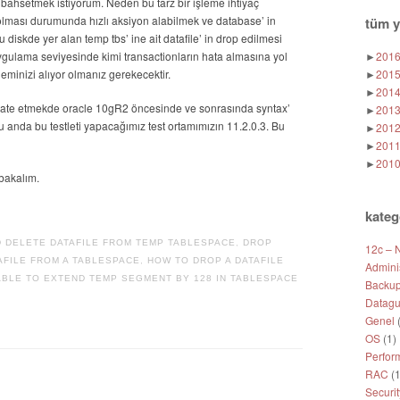
 bahsetmek istiyorum. Neden bu tarz bir işleme ihtiyaç
k olması durumunda hızlı aksiyon alabilmek ve database’ in
tüm y
 diskde yer alan temp tbs’ ine ait datafile’ in drop edilmesi
uygulama seviyesinde kimi transactionların hata almasına yol
►
201
eminizi alıyor olmanız gerekecektir.
►
201
►
201
 create etmekde oracle 10gR2 öncesinde ve sonrasında syntax’
►
201
 şu anda bu testleti yapacağımız test ortamımızın 11.2.0.3. Bu
►
201
►
201
►
201
bakalım.
kateg
 DELETE DATAFILE FROM TEMP TABLESPACE
,
DROP
12c – 
AFILE FROM A TABLESPACE
,
HOW TO DROP A DATAFILE
Adminis
ABLE TO EXTEND TEMP SEGMENT BY 128 IN TABLESPACE
Backup
Datagu
Genel
(
OS
(1)
Perfor
RAC
(1
Securit