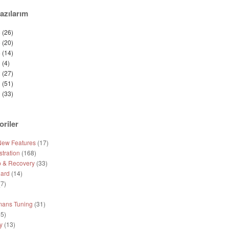
azılarım
6
(26)
5
(20)
4
(14)
3
(4)
2
(27)
1
(51)
0
(33)
oriler
New Features
(17)
tration
(168)
 & Recovery
(33)
ard
(14)
7)
mans Tuning
(31)
5)
y
(13)