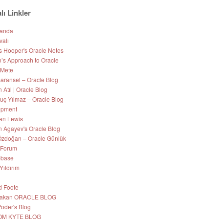
lı Linkler
Nanda
valı
s Hooper's Oracle Notes
’s Approach to Oracle
 Mete
aransel – Oracle Blog
Atıl | Oracle Blog
uç Yılmaz – Oracle Blog
opment
an Lewis
 Agayev's Oracle Blog
zdoğan – Oracle Günlük
 Forum
-base
Yıldırım
d Foote
 Hakan ORACLE BLOG
Poder's Blog
OM KYTE BLOG