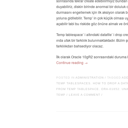
sonrasında tekrar create edebilirmiyiz bundan
duyabiliriz, diskin birinde anormal bir dolulu
durmasını engellemek için ilk aksiyon olarak bu
yoluna gidilebilir. Temp’ in çok küçük olması 
açabilir tabi bu riskide göz önüne almak ve önl
Temp tablespace’ i altındaki datafile’ i drop
ında ufak bir farklılık bulunmaktaktadır. Bizim
farklılıkdan bahsediyor olacaz.
İlk olarak Oracle 10gR2 sonrasındaki duruma 
Continue reading
→
POSTED IN
ADMINISTRATION
TAGGED
ADD
/
TEMP TABLESPACES
,
HOW TO DROP A DAT
FROM TEMP TABLESPACE
,
ORA-01652: UN
TEMP
LEAVE A COMMENT
/
/
Post navigation