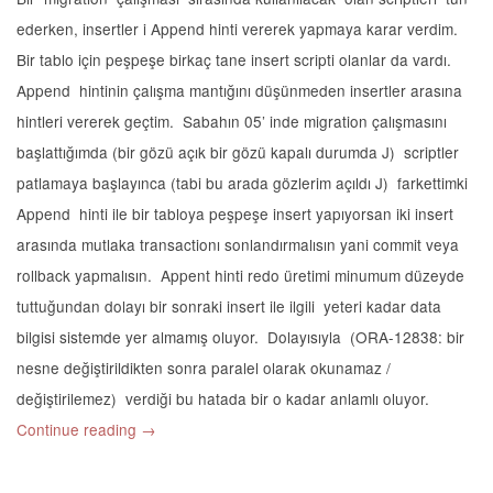
ederken, insertler i Append hinti vererek yapmaya karar verdim.
Bir tablo için peşpeşe birkaç tane insert scripti olanlar da vardı.
Append hintinin çalışma mantığını düşünmeden insertler arasına
hintleri vererek geçtim. Sabahın 05’ inde migration çalışmasını
başlattığımda (bir gözü açık bir gözü kapalı durumda J) scriptler
patlamaya başlayınca (tabi bu arada gözlerim açıldı J) farkettimki
Append hinti ile bir tabloya peşpeşe insert yapıyorsan iki insert
arasında mutlaka transactionı sonlandırmalısın yani commit veya
rollback yapmalısın. Appent hinti redo üretimi minumum düzeyde
tuttuğundan dolayı bir sonraki insert ile ilgili yeteri kadar data
bilgisi sistemde yer almamış oluyor. Dolayısıyla (ORA-12838: bir
nesne değiştirildikten sonra paralel olarak okunamaz /
değiştirilemez) verdiği bu hatada bir o kadar anlamlı oluyor.
Continue reading
→