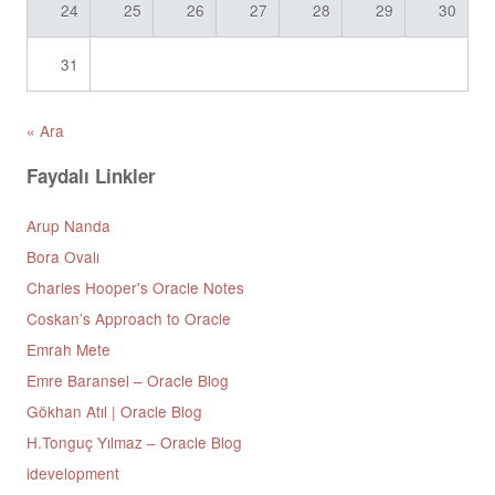
24
25
26
27
28
29
30
31
« Ara
Faydalı Linkler
Arup Nanda
Bora Ovalı
Charles Hooper's Oracle Notes
Coskan’s Approach to Oracle
Emrah Mete
Emre Baransel – Oracle Blog
Gökhan Atıl | Oracle Blog
H.Tonguç Yılmaz – Oracle Blog
idevelopment