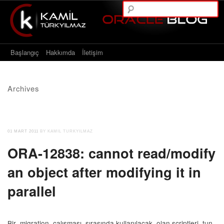
A
Main menu
Skip to content
Başlangıç
Hakkımda
İletişim
Archives
01 MART 2011
BY KAMIL TURKYILMAZ
ORA-12838: cannot read/modify
an object after modifying it in
parallel
Bir migration çalışması sırasında kullanılacak olan scriptleri tun