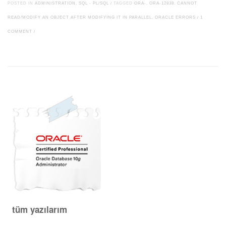
POSTED IN
ADMINISTRATION
,
SQL - PL/SQL
/
TAGGED
ORA-
,
ORA-12838: CANNOT
READ/MODIFY AN OBJECT AFTER MODIFYING IT IN PARALLEL
,
ORACLE ERRORS
/
1
COMMENT
/
Post navigation
tüm yazılarım