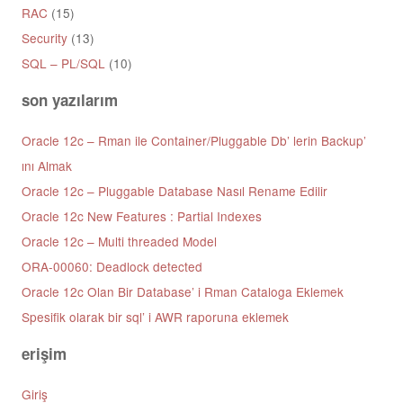
RAC
(15)
Security
(13)
SQL – PL/SQL
(10)
son yazılarım
Oracle 12c – Rman ile Container/Pluggable Db’ lerin Backup’
ını Almak
Oracle 12c – Pluggable Database Nasıl Rename Edilir
Oracle 12c New Features : Partial Indexes
Oracle 12c – Multi threaded Model
ORA-00060: Deadlock detected
Oracle 12c Olan Bir Database’ i Rman Cataloga Eklemek
Spesifik olarak bir sql’ i AWR raporuna eklemek
erişim
Giriş