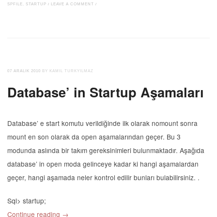
SPFILE
,
STARTUP
/
LEAVE A COMMENT
/
07 ARALIK 2010
BY KAMIL TURKYILMAZ
Database’ in Startup Aşamaları
Database’ e start komutu verildiğinde ilk olarak nomount sonra
mount en son olarak da open aşamalarından geçer. Bu 3
modunda aslında bir takım gereksinimleri bulunmaktadır. Aşağıda
database’ in open moda gelinceye kadar ki hangi aşamalardan
geçer, hangi aşamada neler kontrol edilir bunları bulabilirsiniz. .
Sql> startup;
Continue reading
→