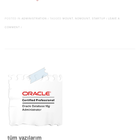
POSTED IN
ADMINISTRATION
/
TAGGED
MOUNT
,
NOMOUNT
,
STARTUP
/
LEAVE A
COMMENT
/
Post navigation
tüm yazılarım