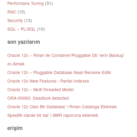
Performans Tuning
(31)
RAC
(15)
Security
(13)
SQL – PL/SQL
(10)
son yazılarım
Oracle 12c – Rman ile Container/Pluggable Db’ lerin Backup’
ını Almak
Oracle 12c – Pluggable Database Nasıl Rename Edilir
Oracle 12c New Features : Partial Indexes
Oracle 12c – Multi threaded Model
ORA-00060: Deadlock detected
Oracle 12c Olan Bir Database’ i Rman Cataloga Eklemek
Spesifik olarak bir sql’ i AWR raporuna eklemek
erişim