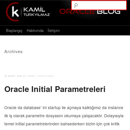
A
Main menu
Skip to content
Başlangıç
Hakkımda
İletişim
Archives
20 MART 2011
BY KAMIL TURKYILMAZ
Oracle Initial Parametreleri
Oracle da database’ ini startup ile açmaya kalktığımız da instance
ilk iş olarak parametre dosyasını okumaya çalışacaktır. Dolayısıyla
temel initial parametrelerinden bahsederken bizim için çok kritik