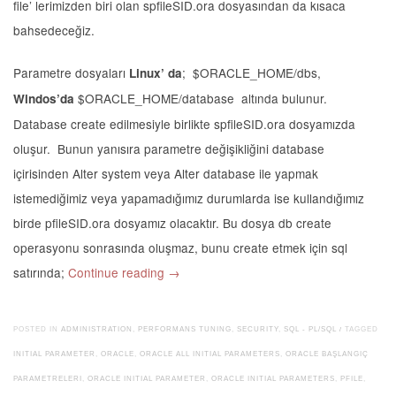
file’ lerimizden biri olan spfileSID.ora dosyasından da kısaca
bahsedeceğiz.
Parametre dosyaları
; $ORACLE_HOME/dbs,
Linux’ da
$ORACLE_HOME/database altında bulunur.
Windos’da
Database create edilmesiyle birlikte spfileSID.ora dosyamızda
oluşur. Bunun yanısıra parametre değişikliğini database
içirisinden Alter system veya Alter database ile yapmak
istemediğimiz veya yapamadığımız durumlarda ise kullandığımız
birde pfileSID.ora dosyamız olacaktır. Bu dosya db create
operasyonu sonrasında oluşmaz, bunu create etmek için sql
satırında;
Continue reading
→
POSTED IN
ADMINISTRATION
,
PERFORMANS TUNING
,
SECURITY
,
SQL - PL/SQL
/
TAGGED
INITIAL PARAMETER
,
ORACLE
,
ORACLE ALL INITIAL PARAMETERS
,
ORACLE BAŞLANGIÇ
PARAMETRELERI
,
ORACLE INITIAL PARAMETER
,
ORACLE INITIAL PARAMETERS
,
PFILE
,