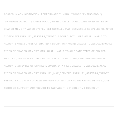
POSTED IN
ADMINISTRATION
,
PERFORMANS TUNING
/
TAGGED
"PX MSG POOL")
,
"UNKNOWN OBJECT"
,
("LARGE POOL"
,
04031: UNABLE TO ALLOCATE 486816 BYTES OF
SHARED MEMORY
,
ALTER SYSTEM SET PARALLEL_MAX_SERVERS=5 SCOPE=BOTH
,
ALTER
SYSTEM SET PARALLEL_SERVERS_TARGET=2 SCOPE=BOTH
,
ORA-04031: UNABLE TO
ALLOCATE 486816 BYTES OF SHARED MEMORY
,
ORA-04031: UNABLE TO ALLOCATE 973600
BYTES OF SHARED MEMORY
,
ORA-04031: UNABLE TO ALLOCATE BYTES OF SHARED
MEMORY ("LARGE POOL"
,
ORA-04031:UNABLE TO ALLOCATE
,
ORA-04031:UNABLE TO
ALLOCATE %S BYTES OF SHARED MEMORY
,
ORA-04031:UNABLE TO ALLOCATE XXXX
BYTES OF SHARED MEMORY
,
PARALLEL_MAX_SERVERS
,
PARALLEL_SERVERS_TARGET
,
SEE NOTE 411.1 AT MY ORACLE SUPPORT FOR ERROR AND PACKAGING DETAILS.
,
USE
ADRCI OR SUPPORT WORKBENCH TO PACKAGE THE INCIDENT.
/
1 COMMENT
/
Post navigation