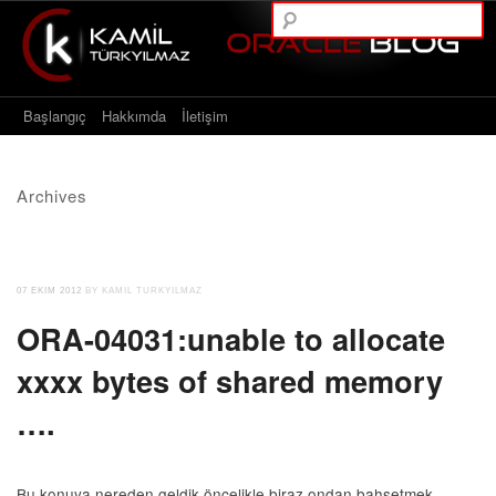
A
Main menu
Skip to content
Başlangıç
Hakkımda
İletişim
Archives
07 EKIM 2012
BY KAMIL TURKYILMAZ
ORA-04031:unable to allocate
xxxx bytes of shared memory
….
Bu konuya nereden geldik öncelikle biraz ondan bahsetmek