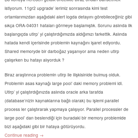
istiyorum. 11gr2 upgrade’ lerimiz sonrasında kimi test
ortamlarımızdan aşağıdaki alert logda detayını görebileceğiniz gibi
sıkça ORA-04031 hataları görmeye başlamıştık. Sorunu aslında ilk
başlangıçda utlrp’ yi çalıştırdığımızda aldığımızı farkettik. Aslında
hatada kendi içerisinde problemin kaynağını işaret ediyordu.
Shared memoryde bir darboğaz yaşanıyor ama neden utlrp
çalışırken bu hatayı alıyorduk ?
Biraz araştırınca problemin utlrp ile ilişkisinide bulmuş olduk.
Problemin asas kaynağı large pool’ daki memory problemi idi.
Utlrp’ yi çalıştırdığınızda aslında oracle arka tarafda
(database’nizin kaynaklarına bağlı olarak) bu işlemi parallel
process ler çalıştırarak yapmaya çalışıyor. Parallel processler de
large pool’ dan beslendiği için buradaki bir memory problemide
bizi aşağıdaki gibi bir hataya götürüyordu.
Continue reading
→