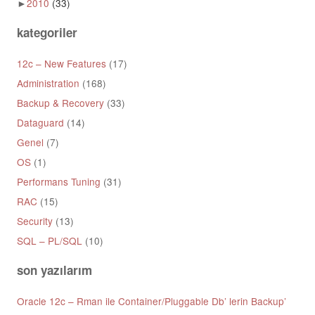
►
2010
(33)
kategoriler
12c – New Features
(17)
Administration
(168)
Backup & Recovery
(33)
Dataguard
(14)
Genel
(7)
OS
(1)
Performans Tuning
(31)
RAC
(15)
Security
(13)
SQL – PL/SQL
(10)
son yazılarım
Oracle 12c – Rman ile Container/Pluggable Db’ lerin Backup’