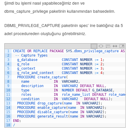
Şimdi bu işlemi nasıl yapabileceğimiz den ve
dbms_capture_privilege paketinin kullanımından bahsedelim.
DBMS_PRIVILEGE_CAPTURE paketinin spec’ ine baktığınız da 5
adet procedureden oluştuğunu görebilirsiniz.
1
CREATE 
OR
REPLACE 
PACKAGE
SYS
.
dbms_privilege_capture 
AS
2
--
Capture 
Types
3
g_database            
CONSTANT 
NUMBER
:
=
1
;
4
g_role                
CONSTANT 
NUMBER
:
=
2
;
5
g_context             
CONSTANT 
NUMBER
:
=
3
;
6
g_role_and_context    
CONSTANT 
NUMBER
:
=
4
;
7
PROCEDURE 
create_capture
(
8
name            
IN
VARCHAR2
,
9
description     
IN
VARCHAR2 
DEFAULT
NULL
,
10
type            
IN
NUMBER 
DEFAULT
G_DATABASE
,
11
roles           
IN
role_name_list 
DEFAULT
role_name_
12
condition       
IN
VARCHAR2   
DEFAULT
NULL
)
;
13
PROCEDURE 
drop_capture
(
name  
IN
VARCHAR2
)
;
14
PROCEDURE 
enable_capture
(
name  
IN
VARCHAR2
)
;
15
PROCEDURE 
disable_capture
(
name 
IN
VARCHAR2
)
;
16
PROCEDURE 
generate_result
(
name 
IN
VARCHAR2
)
;
17
END
;
18
/