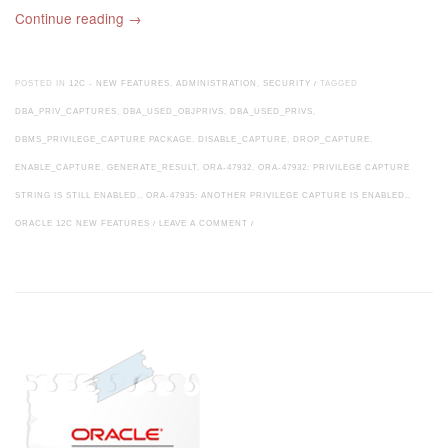
Continue reading
→
POSTED IN
12C - NEW FEATURES
,
ADMINISTRATION
,
SECURITY
/
TAGGED
DBA_PRIV_CAPTURES
,
DBA_USED_OBJPRIVS
,
DBA_USED_PRIVS
,
DBMS_PRIVILEGE_CAPTURE PACKAGE
,
DISABLE_CAPTURE
,
DROP_CAPTURE
,
ENABLE_CAPTURE
,
GENERATE_RESULT
,
ORA-47932
,
ORA-47932: PRIVILEGE CAPTURE
STRING IS STILL ENABLED.
,
ORA-47935: ANOTHER PRIVILEGE CAPTURE IS ENABLED.
,
ORACLE 12C NEW FEATURES
/
LEAVE A COMMENT
/
Post navigation