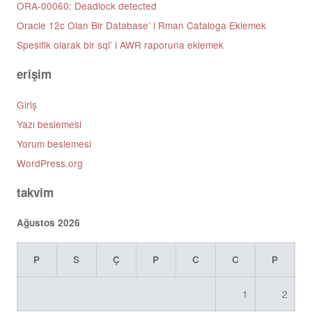
ORA-00060: Deadlock detected
Oracle 12c Olan Bir Database’ i Rman Cataloga Eklemek
Spesifik olarak bir sql’ i AWR raporuna eklemek
erişim
Giriş
Yazı beslemesi
Yorum beslemesi
WordPress.org
takvim
Ağustos 2026
P
S
Ç
P
C
C
P
1
2