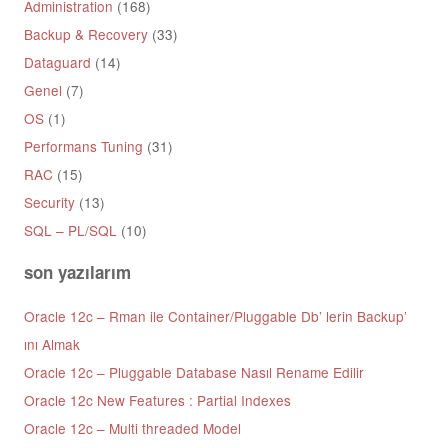
Administration
(168)
Backup & Recovery
(33)
Dataguard
(14)
Genel
(7)
OS
(1)
Performans Tuning
(31)
RAC
(15)
Security
(13)
SQL – PL/SQL
(10)
son yazılarım
Oracle 12c – Rman ile Container/Pluggable Db’ lerin Backup’
ını Almak
Oracle 12c – Pluggable Database Nasıl Rename Edilir
Oracle 12c New Features : Partial Indexes
Oracle 12c – Multi threaded Model