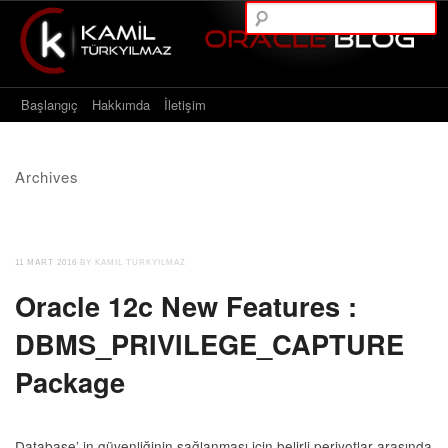
A
Main menu
Skip to content
Başlangıç
Hakkımda
İletişim
Archives
11 MART 2016
BY KAMIL TURKYILMAZ
Oracle 12c New Features :
DBMS_PRIVILEGE_CAPTURE
Package
Database’ in güvenliğinin sağlanması için belirli periyotlar arasında