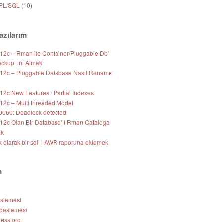
 PL/SQL
(10)
azılarım
 12c – Rman ile Container/Pluggable Db’
ackup’ ını Almak
 12c – Pluggable Database Nasıl Rename
12c New Features : Partial Indexes
 12c – Multi threaded Model
060: Deadlock detected
 12c Olan Bir Database’ i Rman Cataloga
ek
k olarak bir sql’ i AWR raporuna eklemek
m
eslemesi
beslemesi
ess.org