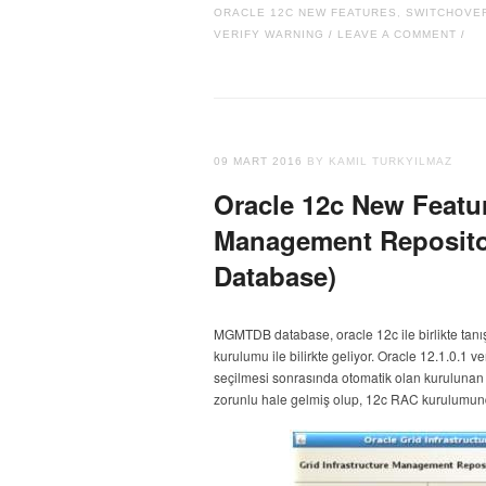
ORACLE 12C NEW FEATURES
,
SWITCHOVER
VERIFY WARNING
LEAVE A COMMENT
/
/
09 MART 2016
BY KAMIL TURKYILMAZ
Oracle 12c New Featur
Management Reposit
Database)
MGMTDB database, oracle 12c ile birlikte tan
kurulumu ile bilirkte geliyor. Oracle 12.1.0.
seçilmesi sonrasında otomatik olan kurulunan
zorunlu hale gelmiş olup, 12c RAC kurulumund