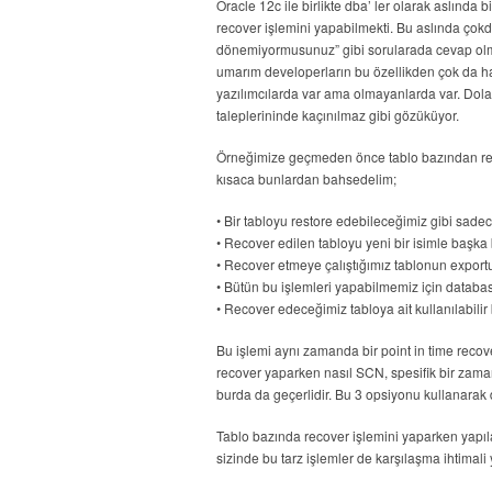
Oracle 12c ile birlikte dba’ ler olarak aslında
recover işlemini yapabilmekti. Bu aslında çokda
dönemiyormusunuz” gibi sorularada cevap o
umarım developerların bu özellikden çok da hab
yazılımcılarda var ama olmayanlarda var. Dolay
taleplerininde kaçınılmaz gibi gözüküyor.
Örneğimize geçmeden önce tablo bazından rest
kısaca bunlardan bahsedelim;
• Bir tabloyu restore edebileceğimiz gibi sadece 
• Recover edilen tabloyu yeni bir isimle başka bi
• Recover etmeye çalıştığımız tablonun exportu
• Bütün bu işlemleri yapabilmemiz için databas
• Recover edeceğimiz tabloya ait kullanılabili
Bu işlemi aynı zamanda bir point in time recove
recover yaparken nasıl SCN, spesifik bir zama
burda da geçerlidir. Bu 3 opsiyonu kullanarak 
Tablo bazında recover işlemini yaparken yapıl
sizinde bu tarz işlemler de karşılaşma ihtimali 