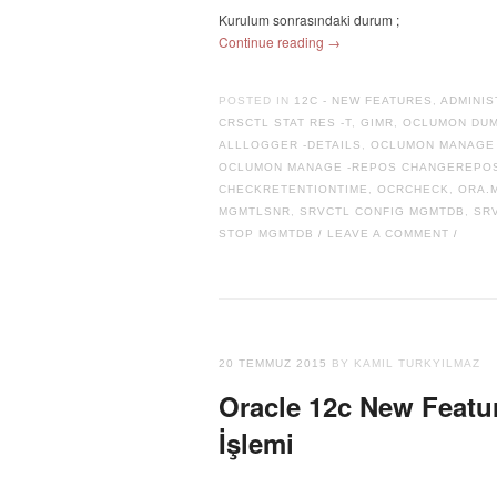
Kurulum sonrasındaki durum ;
Continue reading
→
POSTED IN
12C - NEW FEATURES
,
ADMINIS
CRSCTL STAT RES -T
,
GIMR
,
OCLUMON DUM
ALLLOGGER -DETAILS
,
OCLUMON MANAGE 
OCLUMON MANAGE -REPOS CHANGEREPO
CHECKRETENTIONTIME
,
OCRCHECK
,
ORA.
MGMTLSNR
,
SRVCTL CONFIG MGMTDB
,
SR
STOP MGMTDB
LEAVE A COMMENT
/
/
20 TEMMUZ 2015
BY KAMIL TURKYILMAZ
Oracle 12c New Featu
İşlemi