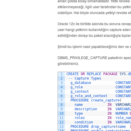
aman çokda kolay olmamaktadır. Yetki revoke
etkilenmeyeceği, ilgili user tarafından bu yetki
olabiliyor. Hal böyle oluncada yetkiyi revoke
Oracle 12c ile birlikte aslında bu soruna ceva
user hangi yetkinin kullanıldığını capture eden 
edildiğinden dolayı bu paket aracılığıyla toplan
Şimdi bu işlemi nasıl yapabileceğimiz den ve
DBMS_PRIVILEGE_CAPTURE paketinin spec’ in
görebilirsiniz.
1
CREATE 
OR
REPLACE 
PACKAGE
SYS
.
d
2
--
Capture 
Types
3
g_database            
CONSTAN
4
g_role                
CONSTAN
5
g_context             
CONSTAN
6
g_role_and_context    
CONSTAN
7
PROCEDURE 
create_capture
(
8
name            
IN
VARCHAR
9
description     
IN
VARCHAR
10
type            
IN
NUMBER 
11
roles           
IN
role_na
12
condition       
IN
VARCHAR
13
PROCEDURE 
drop_capture
(
name  
14
PROCEDURE 
enable_capture
(
name