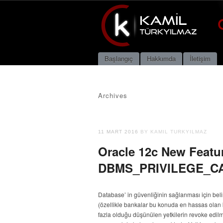
Main menu
Skip to content
Başlangıç
Hakkımda
İletişim
Archives
11 MART 2016
BY KAMIL TURKYILMAZ
Oracle 12c New Featur
DBMS_PRIVILEGE_CA
Database’ in güvenliğinin sağlanması için belirl
(özellikle bankalar bu konuda en hassas olan ku
fazla olduğu düşünülen yetkilerin revoke edilm