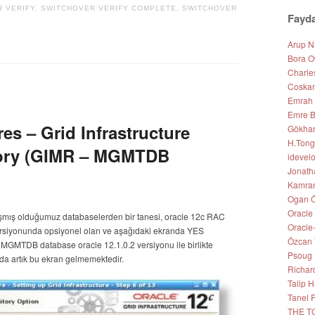
 VERIFY
,
SWITCHOVER VERIFY COMPLETE
,
SWITCHOVER
Fayda
Arup 
Bora O
Charle
Coskan
Emrah
Emre B
es – Grid Infrastructure
Gökhan 
H.Tong
ory (GIMR – MGMTDB
idevel
Jonath
Kamran
Ogan Ö
Oracle
ışmış olduğumuz databaselerden bir tanesi, oracle 12c RAC
Oracle
1 versiyonunda opsiyonel olan ve aşağıdaki ekranda YES
Özcan 
 MGMTDB database oracle 12.1.0.2 versiyonu ile birlikte
Psoug
a artık bu ekran gelmemektedir.
Richar
Talip
Tanel 
THE T