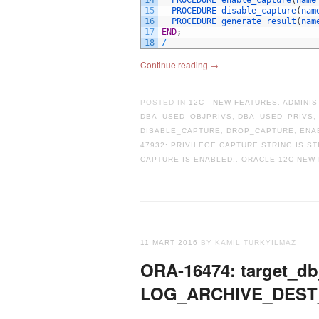
15
PROCEDURE 
disable_capture
(
nam
16
PROCEDURE 
generate_result
(
nam
17
END
;
18
/
Continue reading
→
POSTED IN
12C - NEW FEATURES
,
ADMINIS
DBA_USED_OBJPRIVS
,
DBA_USED_PRIVS
,
DISABLE_CAPTURE
,
DROP_CAPTURE
,
ENA
47932: PRIVILEGE CAPTURE STRING IS ST
CAPTURE IS ENABLED.
,
ORACLE 12C NEW
11 MART 2016
BY KAMIL TURKYILMAZ
ORA-16474: target_db
LOG_ARCHIVE_DEST_