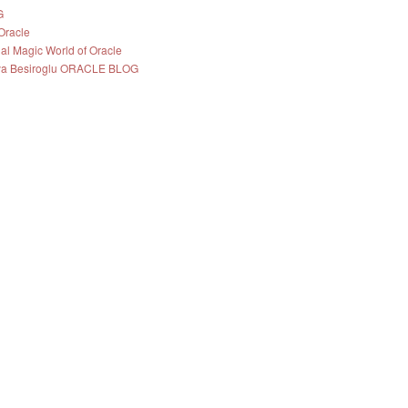
G
Oracle
nal Magic World of Oracle
ya Besiroglu ORACLE BLOG