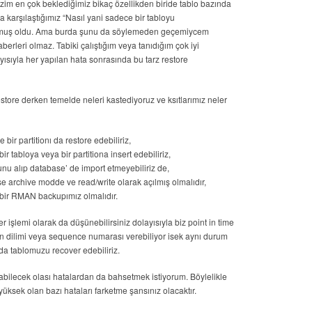
 bizim en çok beklediğimiz bikaç özellikden biride tablo bazında
 karşılaştığımız “Nasıl yani sadece bir tabloyu
lmuş oldu. Ama burda şunu da söylemeden geçemiycem
erleri olmaz. Tabiki çalıştığım veya tanıdığım çok iyi
ısıyla her yapılan hata sonrasında bu tarz restore
ore derken temelde neleri kastediyoruz ve ksıtlarımız neler
bir partitionı da restore edebiliriz,
r tabloya veya bir partitiona insert edebiliriz,
nu alıp database’ de import etmeyebiliriz de,
e archive modde ve read/write olarak açılmış olmalıdır,
r bir RMAN backupımız olmalıdır.
r işlemi olarak da düşünebilirsiniz dolayısıyla biz point in time
n dilimi veya sequence numarası verebiliyor isek aynı durum
da tablomuzu recover edebiliriz.
abilecek olası hatalardan da bahsetmek istiyorum. Böylelikle
yüksek olan bazı hataları farketme şansınız olacaktır.