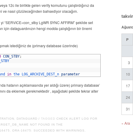
ya 12c ile birlikte gelen verify komutunu çalıştırdığınız da
ini ve nasıl çözüleceğinden bahsediyor olacağım.
takvi
t2 yi “SERVICE=con_stby LgWR SYNC AFFIRM” şekilde set
Ağust
 için dataguardınızın hengi modda çalıştığının bir önemi
P
yapmak istediğiniz de (primary database üzerinde)
O
CON_STBY
;
_STBY 
3
10
und 
in
the 
LOG_ARCHIVE_DEST_n 
parameter
slında hatanın açıklamasında yer aldığı üzere) primary database’
17
ı da eklemek gerekmektedir , aşağıdaki şekilde tekrar alter
24
31
TRATION
,
DATAGUARD
TAGGED
CHECK ALERT LOG FOR
/
« Ara
TARGET_DB_NAME NOT FOUND IN THE
16475
,
ORA-16475: SUCCEEDED WITH WARNINGS
,