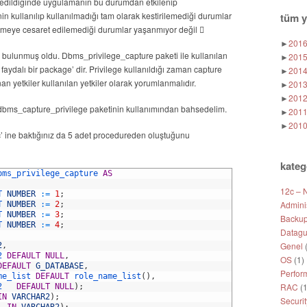
 edildiğinde uygulamanın bu durumdan etkilenip
nin kullanılıp kullanılmadığı tam olarak kestirilemediği durumlar
tüm y
 etmeye cesaret edilemediği durumlar yaşanmıyor değil 
►
201
p bulunmuş oldu. Dbms_privilege_capture paketi ile kullanılan
►
201
faydalı bir package’ dir. Privilege kullanıldığı zaman capture
►
201
an yetkiler kullanılan yetkiler olarak yorumlanmalıdır.
►
201
►
201
 dbms_capture_privilege paketinin kullanımından bahsedelim.
►
201
►
201
e baktığınız da 5 adet procedureden oluştuğunu
kateg
bms_privilege_capture 
AS
12c – 
T 
NUMBER
:
=
1
;
Adminis
T 
NUMBER
:
=
2
;
T 
NUMBER
:
=
3
;
Backup
T 
NUMBER
:
=
4
;
Datagu
Genel
(
2
,
2 
DEFAULT
NULL
,
OS
(1)
DEFAULT
G_DATABASE
,
Perfor
me_list 
DEFAULT
role_name_list
(
)
,
RAC
(1
2   
DEFAULT
NULL
)
;
IN
VARCHAR2
)
;
Securit
  
IN
VARCHAR2
)
;