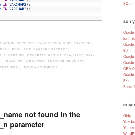
SQL –
e 
IN
VARCHAR2
)
;
e 
IN
VARCHAR2
)
;
son y
Oracle
lerin B
TRATION
,
SECURITY
TAGGED
DBA_PRIV_CAPTURES
,
Oracle
/
DBMS_PRIVILEGE_CAPTURE PACKAGE
,
Edilir
BLE_CAPTURE
,
GENERATE_RESULT
,
ORA-47932
,
ORA-
Oracle 
ILL ENABLED.
,
ORA-47935: ANOTHER PRIVILEGE
Oracle
 FEATURES
LEAVE A COMMENT
ORA-00
/
/
Oracle
Eklem
Spesifi
erişi
_name not found in the
Giriş
Yazı b
n parameter
Yorum 
WordPr