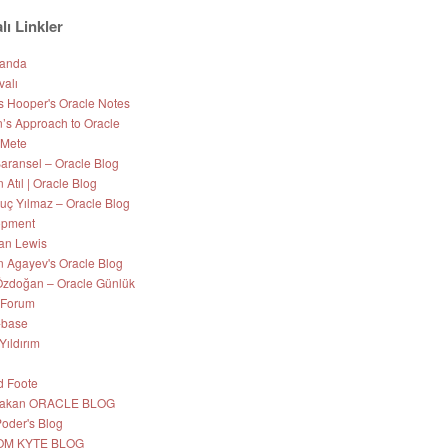
lı Linkler
Nanda
valı
s Hooper's Oracle Notes
’s Approach to Oracle
 Mete
aransel – Oracle Blog
Atıl | Oracle Blog
uç Yılmaz – Oracle Blog
opment
an Lewis
 Agayev's Oracle Blog
zdoğan – Oracle Günlük
 Forum
-base
Yıldırım
d Foote
 Hakan ORACLE BLOG
Poder's Blog
OM KYTE BLOG