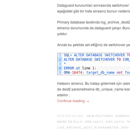
Dataguard kurulumları sonrasında switchover ve
aşağıdaki gibi bir hata alırsanız bunun neden
Primary database tarafında log_archive_des
etmeniz durumunda da dataguard çalışır. Bunun
yoktur.
Ancak bu şekilde set ettiğiniz de switchover 
1
SQL
>
ALTER 
DATABASE 
SWITCHOVER 
T
2
ALTER 
DATABASE 
SWITCHOVER 
TO
CON
3
*
4
ERROR 
at 
line
1
:
5
ORA
-
16474
:
target_db_name 
not
fo
Hatasını alırsınız. Bu hatayı gidermek için (a
de dest2 parametresine db_unique_name kısmın
edelim ;
Continue reading
→
POSTED IN
12C - NEW FEATURES
,
ADMINIS
MORE DETAILS
,
ORA-16474
,
ORA-16474: 
LOG_ARCHIVE_DEST_N PARAMETER
,
ORA-