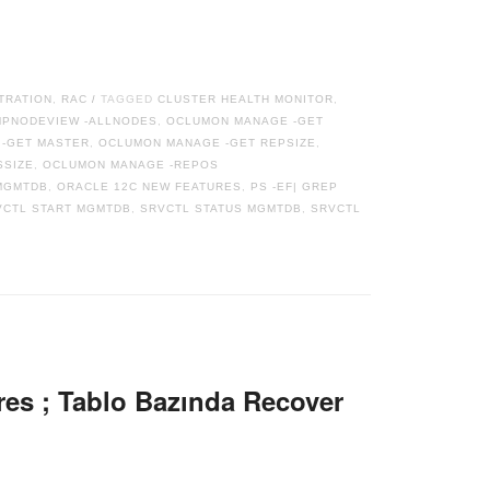
TRATION
,
RAC
TAGGED
CLUSTER HEALTH MONITOR
,
/
PNODEVIEW -ALLNODES
,
OCLUMON MANAGE -GET
-GET MASTER
,
OCLUMON MANAGE -GET REPSIZE
,
SSIZE
,
OCLUMON MANAGE -REPOS
MGMTDB
,
ORACLE 12C NEW FEATURES
,
PS -EF| GREP
VCTL START MGMTDB
,
SRVCTL STATUS MGMTDB
,
SRVCTL
res ; Tablo Bazında Recover