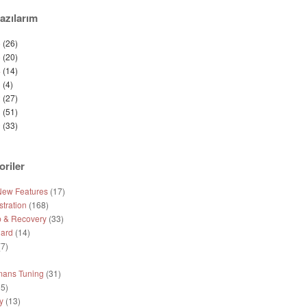
azılarım
6
(26)
5
(20)
4
(14)
3
(4)
2
(27)
1
(51)
0
(33)
oriler
New Features
(17)
tration
(168)
 & Recovery
(33)
ard
(14)
7)
mans Tuning
(31)
5)
y
(13)