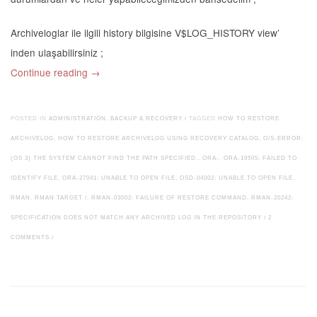
Archiveloglar ile ilgili history bilgisine V$LOG_HISTORY view’
inden ulaşabilirsiniz ;
Continue reading
→
POSTED IN
ADMINISTRATION
,
BACKUP & RECOVERY
/
TAGGED
HOW TO RESTORE
ARCHIVELOG
,
HOW TO RESTORE ARCHIVELOG USING RECOVERY CATALOG
,
O/S-ERROR:
(OS 3) THE SYSTEM CANNOT FIND THE PATH SPECIFIED.
,
ORA-
,
ORA-19505: FAILED TO
IDENTIFY FILE
,
ORA-27041: UNABLE TO OPEN FILE
,
OSD-04002: UNABLE TO OPEN FILE
,
RMAN
,
RMAN TARGET /
,
RMAN-03002: FAILURE OF RESTORE COMMAND
,
RMAN-20242:
SPECIFICATION DOES NOT MATCH ANY ARCHIVED LOG IN THE REPOSITORY
/
2
COMMENTS
/
Post navigation