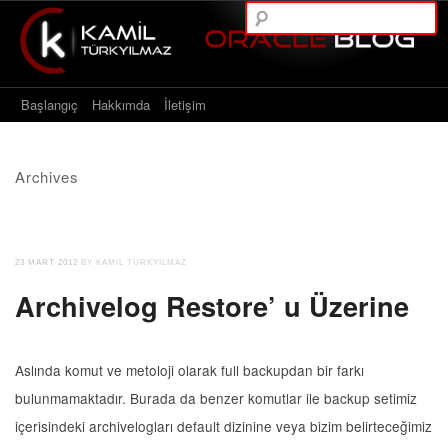
A
Main menu
Skip to content
Başlangıç
Hakkımda
İletişim
Archives
23 MART 2012
BY KAMIL TURKYILMAZ
Archivelog Restore’ u Üzerine
Aslında komut ve metoloji olarak full backupdan bir farkı
bulunmamaktadır. Burada da benzer komutlar ile backup setimiz
içerisindeki archivelogları default dizinine veya bizim belirteceğimiz