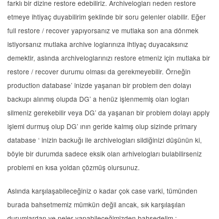
farklı bir dizine restore edebiliriz. Archivelogları neden restore
etmeye ihtiyaç duyabilirim şeklinde bir soru gelenler olabilir. Eğer
full restore / recover yapıyorsanız ve mutlaka son ana dönmek
istiyorsanız mutlaka archive loglarınıza ihtiyaç duyacaksınız
demektir, aslında archiveloglarınızı restore etmeniz için mutlaka bir
restore / recover durumu olması da gerekmeyebilir. Örneğin
production database’ inizde yaşanan bir problem den dolayı
backupı alınmış olupda DG’ a henüz işlenmemiş olan logları
silmeniz gerekebilir veya DG’ da yaşanan bir problem dolayı apply
işlemi durmuş olup DG’ ının geride kalmış olup sizinde primary
database ‘ inizin backuğı ile archivelogları sildiğinizi düşünün ki,
böyle bir durumda sadece eksik olan arhivelogları bulabilirseniz
problemi en kısa yoldan çözmüş olursunuz.
Aslında karşılaşabileceğiniz o kadar çok case varki, tümünden
burada bahsetmemiz mümkün değil ancak, sık karşılaşılan
durumlardan ve neler yapabileceğimizden bahsedelim ;