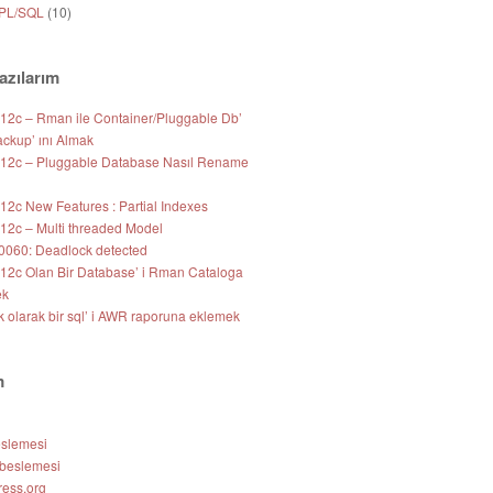
 PL/SQL
(10)
azılarım
 12c – Rman ile Container/Pluggable Db’
ackup’ ını Almak
 12c – Pluggable Database Nasıl Rename
12c New Features : Partial Indexes
 12c – Multi threaded Model
060: Deadlock detected
 12c Olan Bir Database’ i Rman Cataloga
ek
k olarak bir sql’ i AWR raporuna eklemek
m
eslemesi
beslemesi
ess.org