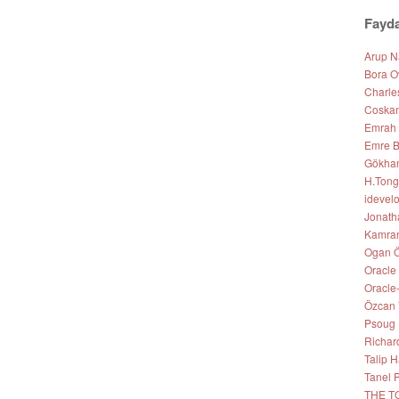
Fayda
Arup 
Bora O
Charle
Coskan
Emrah
Emre B
Gökhan 
H.Tong
idevel
Jonath
Kamran
Ogan Ö
Oracle
Oracle
Özcan 
Psoug
Richar
Talip
Tanel 
THE T