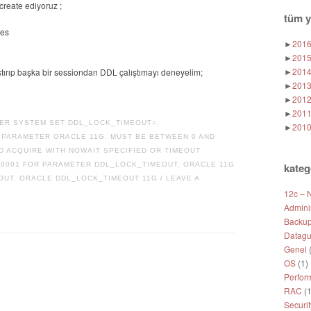
create ediyoruz ;
tüm y
les
►
201
►
201
►
201
tırıp başka bir sessiondan DDL çalıştımayı deneyelim;
►
201
►
201
►
201
ER SYSTEM SET DDL_LOCK_TIMEOUT=
,
►
201
 PARAMETER ORACLE 11G
,
MUST BE BETWEEN 0 AND
D ACQUIRE WITH NOWAIT SPECIFIED OR TIMEOUT
000001 FOR PARAMETER DDL_LOCK_TIMEOUT
,
ORACLE 11G
kateg
OUT
,
ORACLE DDL_LOCK_TIMEOUT 11G
LEAVE A
/
12c – 
Adminis
Backup
Datagu
Genel
(
OS
(1)
Perfor
RAC
(1
Securit