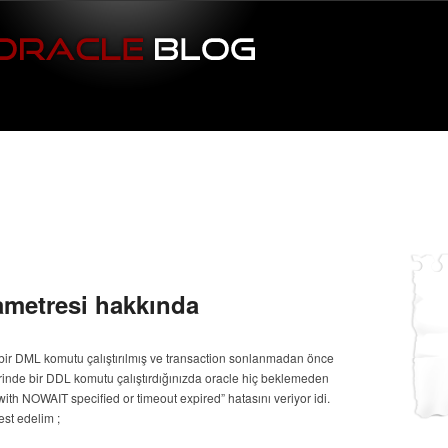
ametresi hakkında
bir DML komutu çalıştırılmış ve transaction sonlanmadan önce
erinde bir DDL komutu çalıştırdığınızda oracle hiç beklemeden
th NOWAIT specified or timeout expired” hatasını veriyor idi.
est edelim ;