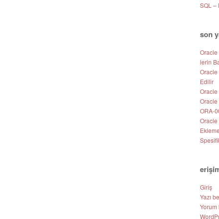
SQL –
son y
Oracle
lerin B
Oracle
Edilir
Oracle 
Oracle
ORA-00
Oracle
Eklem
Spesifi
erişi
Giriş
Yazı b
Yorum 
WordPr