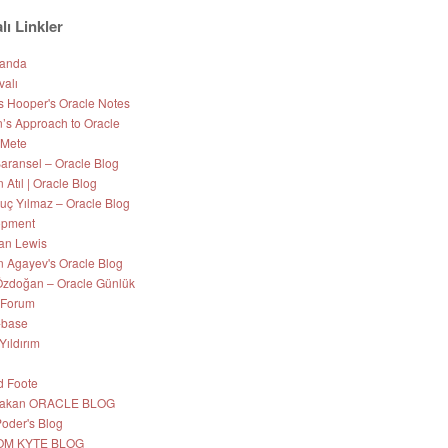
lı Linkler
Nanda
valı
s Hooper's Oracle Notes
’s Approach to Oracle
 Mete
aransel – Oracle Blog
Atıl | Oracle Blog
uç Yılmaz – Oracle Blog
opment
an Lewis
 Agayev's Oracle Blog
zdoğan – Oracle Günlük
 Forum
-base
Yıldırım
d Foote
 Hakan ORACLE BLOG
Poder's Blog
OM KYTE BLOG