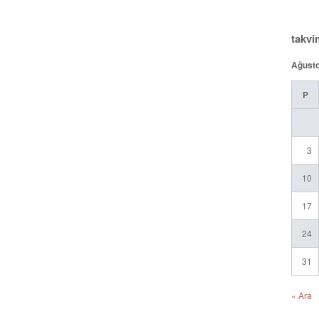
takvi
Ağust
P
3
10
17
24
31
« Ara