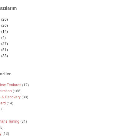
azılarım
6
(26)
5
(20)
4
(14)
3
(4)
2
(27)
1
(51)
0
(33)
oriler
New Features
(17)
tration
(168)
 & Recovery
(33)
ard
(14)
7)
mans Tuning
(31)
5)
y
(13)