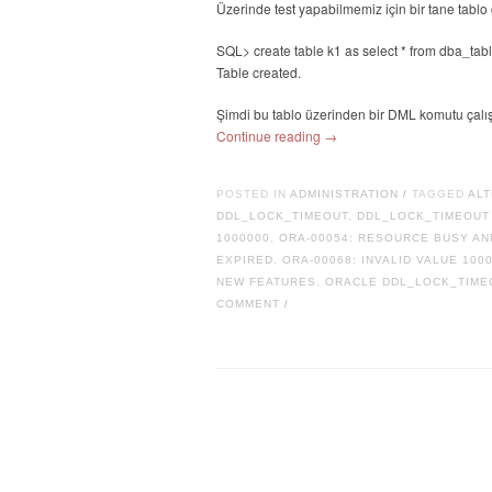
Üzerinde test yapabilmemiz için bir tane tablo 
SQL> create table k1 as select * from dba_tab
Table created.
Şimdi bu tablo üzerinden bir DML komutu çalış
Continue reading
→
POSTED IN
ADMINISTRATION
TAGGED
ALT
/
DDL_LOCK_TIMEOUT
,
DDL_LOCK_TIMEOUT
1000000
,
ORA-00054: RESOURCE BUSY AN
EXPIRED
,
ORA-00068: INVALID VALUE 10
NEW FEATURES
,
ORACLE DDL_LOCK_TIME
COMMENT
/
Post navigation