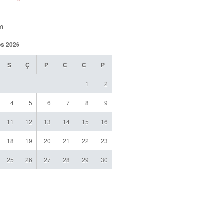
m
os 2026
S
Ç
P
C
C
P
1
2
4
5
6
7
8
9
11
12
13
14
15
16
18
19
20
21
22
23
25
26
27
28
29
30